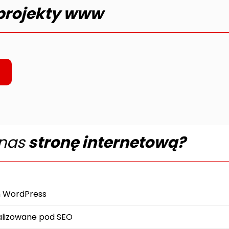
projekty www
nas
stronę internetową?
n WordPress
alizowane pod SEO