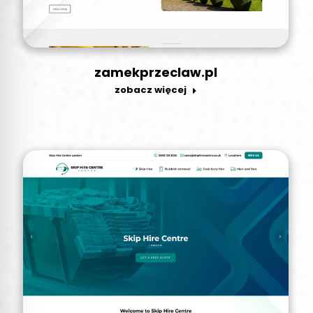
zamekprzeclaw.pl
zobacz więcej