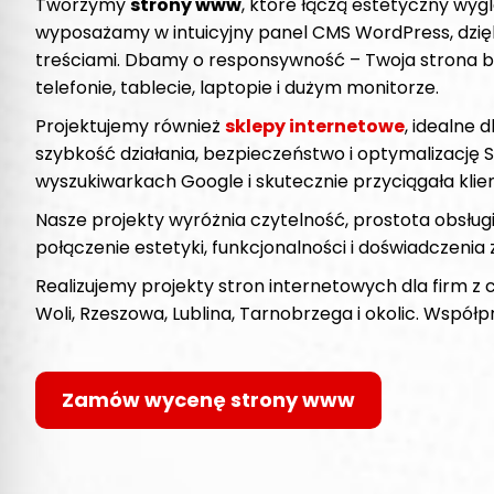
Tworzymy
strony www
, które łączą estetyczny wyg
wyposażamy w intuicyjny panel CMS WordPress, dzię
treściami. Dbamy o responsywność – Twoja strona b
telefonie, tablecie, laptopie i dużym monitorze.
Projektujemy również
sklepy internetowe
, idealne 
szybkość działania, bezpieczeństwo i optymalizację 
wyszukiwarkach Google i skutecznie przyciągała klie
Nasze projekty wyróżnia czytelność, prostota obsługi 
połączenie estetyki, funkcjonalności i doświadczeni
Realizujemy projekty stron internetowych dla firm z c
Woli, Rzeszowa, Lublina, Tarnobrzega i okolic. Współp
Zamów wycenę strony www