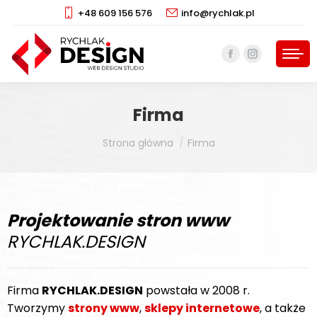
+48 609 156 576
info@rychlak.pl
Facebook
Instagram
page
page
opens
opens
Firma
in
in
new
new
Jesteś tutaj:
Strona główna
Firma
window
window
Projektowanie stron www
RYCHLAK.DESIGN
Firma
RYCHLAK.DESIGN
powstała w 2008 r.
Tworzymy
strony www
,
sklepy internetowe
, a także