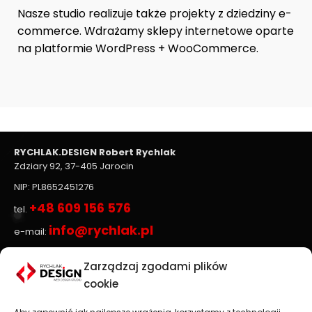
Nasze studio realizuje także projekty z dziedziny e-
commerce. Wdrażamy sklepy internetowe oparte
na platformie WordPress + WooCommerce.
RYCHLAK.DESIGN Robert Rychlak
Zdziary 92, 37-405 Jarocin
NIP: PL8652451276
+48 609 156 576
tel.
info@rychlak.pl
e-mail:
Zarządzaj zgodami plików
Strony www, sklepy internetowe
cookie