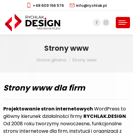
+48 609 156 576
info@rychlak.pl
Facebook
Instagram
page
page
opens
opens
Strony www
in
in
new
new
Jesteś tutaj:
Strona główna
Strony www
window
window
Strony www dla firm
Projektowanie stron internetowych
WordPress to
główny kierunek działalności firmy
RYCHLAK.DESIGN
.
Od 2008 roku tworzymy nowoczesne, funkcjonalne
strony internetowe dla firm, instytucji i organizacji z