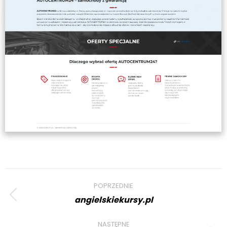
Project
POPRZEDNIE
navigation
angielskiekursy.pl
Previous
project:
NASTĘPNE