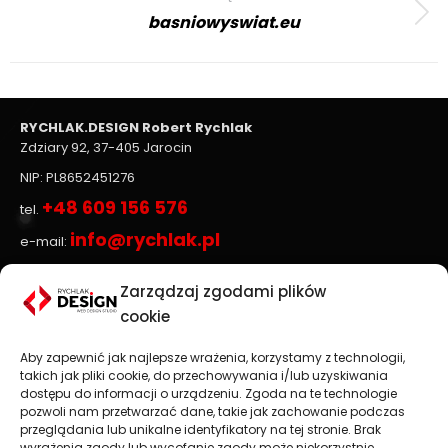
basniowyswiat.eu
Next
project:
RYCHLAK.DESIGN Robert Rychlak
Zdziary 92, 37-405 Jarocin
NIP: PL8652451276
+48 609 156 576
tel.
info@rychlak.pl
e-mail:
Zarządzaj zgodami plików
Strony www, sklepy internetowe
cookie
Aby zapewnić jak najlepsze wrażenia, korzystamy z technologii,
Projektowanie stron www
jest głównym profilem
takich jak pliki cookie, do przechowywania i/lub uzyskiwania
działalności firmy
RYCHLAK.DESIGN
. Tworzymy profesjonalne
dostępu do informacji o urządzeniu. Zgoda na te technologie
strony www oraz sklepy internetowe zgodnie z najnowszymi
pozwoli nam przetwarzać dane, takie jak zachowanie podczas
trendami na rynku.
przeglądania lub unikalne identyfikatory na tej stronie. Brak
wyrażenia zgody lub wycofanie zgody może niekorzystnie