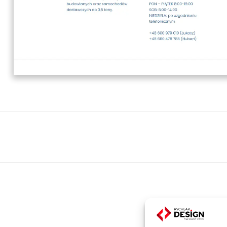
Next
project:
Strony www, sklepy internetowe