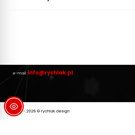
project:
RYCHLAK.DESIGN Robert Rychlak
Zdziary 92, 37-405 Jarocin
NIP: PL8652451276
+48 609 156 576
tel.
info@rychlak.pl
e-mail:
2008 - 2026 © rychlak.design