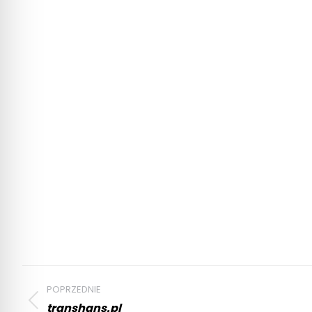
Project
navigation
POPRZEDNIE
transhans.pl
Previous