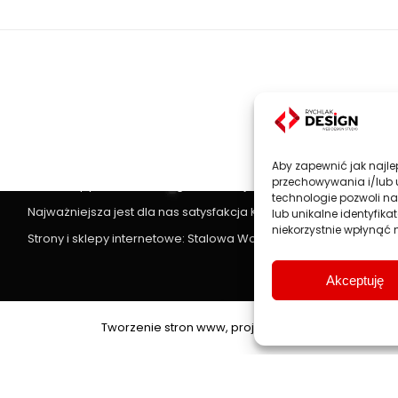
project:
Strony www, sklepy internetowe
Aby zapewnić jak najlep
Projektowanie stron www
jest głównym profilem działalności 
przechowywania i/lub 
oraz sklepy internetowe zgodnie z najnowszymi trendami na ryn
technologie pozwoli n
Najważniejsza jest dla nas satysfakcja Klienta, dlatego każdy p
lub unikalne identyfik
niekorzystnie wpłynąć n
Strony i sklepy internetowe: Stalowa Wola, Rzeszów, Przemyśl, J
Akceptuję
Tworzenie stron www, projektowanie stron interne