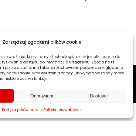
Zarządzaj zgodami plików cookie
sze wrażenia, korzystamy z technologii, takich jak pliki cookie, do
firmy
RYCHLAK.DESIGN
. Tworzymy profesjonalne strony www
uzyskiwania dostępu do informacji o urządzeniu. Zgoda na te
ku.
am przetwarzać dane, takie jak zachowanie podczas przeglądania
rojekt traktujemy jako wspaniałe wyzwanie.
atory na tej stronie. Brak wyrażenia zgody lub wycofanie zgody może
a niektóre cechy i funkcje.
arosław, Nisko, Tarnobrzeg.
Odmawiam
Dostosuj
Polityka plików cookies
Polityka prywatności
towych, strony www - Stalowa Wola, Rzeszów, Lublin, Warszawa