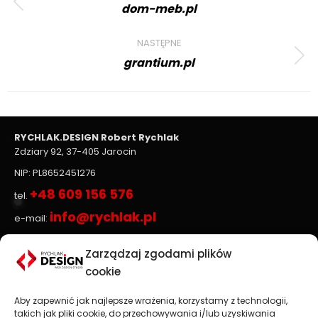
navigation
dom-meb.pl
Previous
project:
NASTĘPNE
grantium.pl
Next
project:
RYCHLAK.DESIGN Robert Rychlak
Zdziary 92, 37-405 Jarocin
NIP: PL8652451276
+48 609 156 576
tel.
info@rychlak.pl
e-mail:
Zarządzaj zgodami plików
Strony www, sklepy internetowe
cookie
Aby zapewnić jak najlepsze wrażenia, korzystamy z technologii,
Projektowanie stron www
jest głównym profilem
takich jak pliki cookie, do przechowywania i/lub uzyskiwania
działalności firmy
RYCHLAK.DESIGN
. Tworzymy profesjonalne