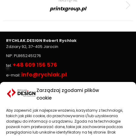
NASTĘPNE
printxgroup.pl
Next
project:
RYCHLAK.DESIGN Robert Rychlak
Zdziary 92, 37-405 Jarocin
NIP: PL8652451276
+48 609 156 576
tel.
info@rychlak.pl
e-mail:
Zarządzaj zgodami plików
Strony www, sklepy internetowe
cookie
Aby zapewnić jak najlepsze wrażenia, korzystamy z technologii,
Projektowanie stron www
jest głównym profilem
takich jak pliki cookie, do przechowywania i/lub uzyskiwania
działalności firmy
RYCHLAK.DESIGN
. Tworzymy profesjonalne
dostępu do informacji o urządzeniu. Zgoda na te technologie
strony www oraz sklepy internetowe zgodnie z najnowszymi
pozwoli nam przetwarzać dane, takie jak zachowanie podczas
trendami na rynku.
przeglądania lub unikalne identyfikatory na tej stronie. Brak