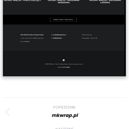
Project
POPRZEDNIE
navigation
mkwrap.pl
Previous
project: