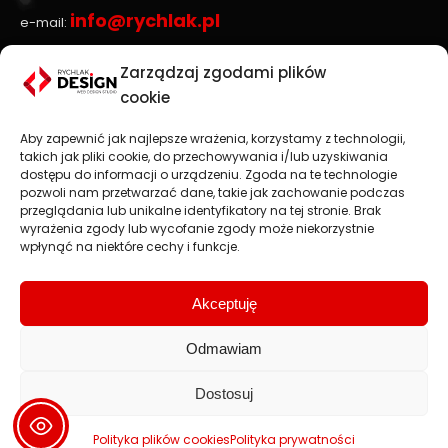
info@rychlak.pl
e-mail:
Zarządzaj zgodami plików
Strony www, sklepy internetowe
cookie
Aby zapewnić jak najlepsze wrażenia, korzystamy z technologii,
Projektowanie stron www
jest głównym profilem
takich jak pliki cookie, do przechowywania i/lub uzyskiwania
działalności firmy
RYCHLAK.DESIGN
. Tworzymy profesjonalne
dostępu do informacji o urządzeniu. Zgoda na te technologie
strony www oraz sklepy internetowe zgodnie z najnowszymi
pozwoli nam przetwarzać dane, takie jak zachowanie podczas
trendami na rynku.
przeglądania lub unikalne identyfikatory na tej stronie. Brak
wyrażenia zgody lub wycofanie zgody może niekorzystnie
Najważniejsza jest dla nas satysfakcja Klienta, dlatego każdy
wpłynąć na niektóre cechy i funkcje.
projekt traktujemy jako wspaniałe wyzwanie.
Strony i sklepy internetowe: Stalowa Wola, Rzeszów, Przemyśl,
Jarosław, Nisko, Tarnobrzeg.
Akceptuję
Odmawiam
Dostosuj
2008 - 2026 © rychlak.design
Tworzenie stron www, projektowanie stron internetowych,
strony www - Stalowa Wola, Rzeszów, Lublin, Warszawa
Polityka plików cookies
Polityka prywatności