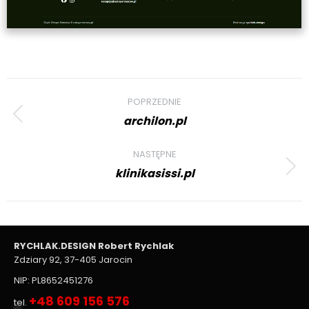
Project
POPRZEDNIE
navigation
archilon.pl
Previous
project:
NASTĘPNE
klinikasissi.pl
Next
project:
RYCHLAK.DESIGN Robert Rychlak
Zdziary 92, 37-405 Jarocin
NIP: PL8652451276
+48 609 156 576
tel.