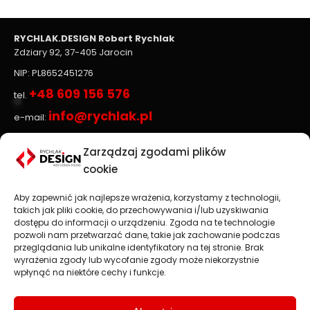
RYCHLAK.DESIGN Robert Rychlak
Zdziary 92, 37-405 Jarocin
NIP: PL8652451276
+48 609 156 576
tel.
info@rychlak.pl
e-mail:
Zarządzaj zgodami plików
Strony www, sklepy internetowe
cookie
Aby zapewnić jak najlepsze wrażenia, korzystamy z technologii,
Projektowanie stron www
jest głównym profilem
takich jak pliki cookie, do przechowywania i/lub uzyskiwania
działalności firmy
RYCHLAK.DESIGN
. Tworzymy profesjonalne
dostępu do informacji o urządzeniu. Zgoda na te technologie
strony www oraz sklepy internetowe zgodnie z najnowszymi
pozwoli nam przetwarzać dane, takie jak zachowanie podczas
trendami na rynku.
przeglądania lub unikalne identyfikatory na tej stronie. Brak
wyrażenia zgody lub wycofanie zgody może niekorzystnie
Najważniejsza jest dla nas satysfakcja Klienta, dlatego każdy
wpłynąć na niektóre cechy i funkcje.
projekt traktujemy jako wspaniałe wyzwanie.
Strony i sklepy internetowe: Stalowa Wola, Rzeszów, Przemyśl,