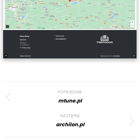
Project
POPRZEDNIE
navigation
mtune.pl
Previous
project:
NASTĘPNE
archilon.pl
Next
project: