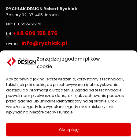
RYCHLAK.DESIGN Robert Rychlak
Zdziary 92, 37-405 Jarocin
NIP: PL8652451276
+48 609 156 576
tel.
info@rychlak.pl
e-mail:
Zarządzaj zgodami plików
Strony www, sklepy internetowe
cookie
Aby zapewnić jak najlepsze wrażenia, korzystamy z technologii,
Projektowanie stron www
jest głównym profilem
takich jak pliki cookie, do przechowywania i/lub uzyskiwania
działalności firmy
RYCHLAK.DESIGN
. Tworzymy profesjonalne
dostępu do informacji o urządzeniu. Zgoda na te technologie
strony www oraz sklepy internetowe zgodnie z najnowszymi
pozwoli nam przetwarzać dane, takie jak zachowanie podczas
trendami na rynku.
przeglądania lub unikalne identyfikatory na tej stronie. Brak
wyrażenia zgody lub wycofanie zgody może niekorzystnie
Najważniejsza jest dla nas satysfakcja Klienta, dlatego każdy
wpłynąć na niektóre cechy i funkcje.
projekt traktujemy jako wspaniałe wyzwanie.
Strony i sklepy internetowe: Stalowa Wola, Rzeszów, Przemyśl,
Jarosław, Nisko, Tarnobrzeg.
Akceptuję