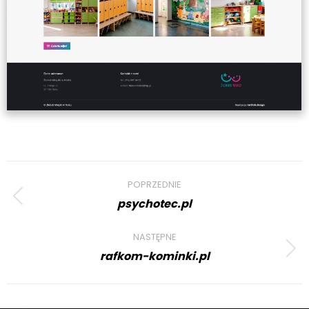
Project
POPRZEDNIE
navigation
psychotec.pl
Previous
project:
NASTĘPNE
rafkom-kominki.pl
Next
project: