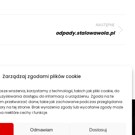
NASTĘPNE
odpady.stalowawola.pl
Zarządzaj zgodami plików cookie
sze wrażenia, korzystamy z technologii, takich jak pliki cookie, do
firmy
RYCHLAK.DESIGN
. Tworzymy profesjonalne strony www
uzyskiwania dostępu do informacji o urządzeniu. Zgoda na te
ku.
am przetwarzać dane, takie jak zachowanie podczas przeglądania
rojekt traktujemy jako wspaniałe wyzwanie.
atory na tej stronie. Brak wyrażenia zgody lub wycofanie zgody może
a niektóre cechy i funkcje.
arosław, Nisko, Tarnobrzeg.
Odmawiam
Dostosuj