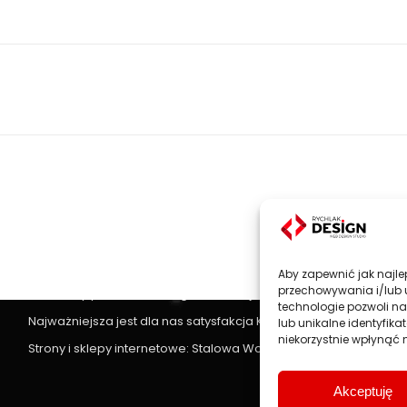
Next
project:
Strony www, sklepy internetowe
Aby zapewnić jak najlep
Projektowanie stron www
jest głównym profilem działalności 
przechowywania i/lub 
oraz sklepy internetowe zgodnie z najnowszymi trendami na ryn
technologie pozwoli n
Najważniejsza jest dla nas satysfakcja Klienta, dlatego każdy p
lub unikalne identyfik
niekorzystnie wpłynąć n
Strony i sklepy internetowe: Stalowa Wola, Rzeszów, Przemyśl, J
Akceptuję