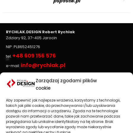
psp9stw.pl
Next
project:
RYCHLAK.DESIGN Robert Rychlak
Zdziary 92, 37-405 Jarocin
NIP: PL8652451276
+48 609 156 576
tel.
info@rychlak.pl
e-mail:
Zarządzaj zgodami plików
Strony www, sklepy internetowe
cookie
Aby zapewnić jak najlepsze wrażenia, korzystamy z technologii,
Projektowanie stron www
jest głównym profilem
takich jak pliki cookie, do przechowywania i/lub uzyskiwania
działalności firmy
RYCHLAK.DESIGN
. Tworzymy profesjonalne
dostępu do informacji o urządzeniu. Zgoda na te technologie
strony www oraz sklepy internetowe zgodnie z najnowszymi
pozwoli nam przetwarzać dane, takie jak zachowanie podczas
trendami na rynku.
przeglądania lub unikalne identyfikatory na tej stronie. Brak
wyrażenia zgody lub wycofanie zgody może niekorzystnie
Najważniejsza jest dla nas satysfakcja Klienta, dlatego każdy
wpłynąć na niektóre cechy i funkcje.