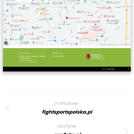
Project
POPRZEDNIE
navigation
fightsportspolska.pl
Previous
project:
NASTĘPNE