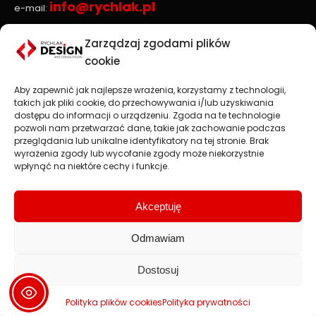
info@rychlak.pl
e-mail:
Zarządzaj zgodami plików
Strony www, sklepy internetowe
cookie
Aby zapewnić jak najlepsze wrażenia, korzystamy z technologii,
Projektowanie stron www
jest głównym profilem
takich jak pliki cookie, do przechowywania i/lub uzyskiwania
działalności firmy
RYCHLAK.DESIGN
. Tworzymy profesjonalne
dostępu do informacji o urządzeniu. Zgoda na te technologie
strony www oraz sklepy internetowe zgodnie z najnowszymi
pozwoli nam przetwarzać dane, takie jak zachowanie podczas
trendami na rynku.
przeglądania lub unikalne identyfikatory na tej stronie. Brak
wyrażenia zgody lub wycofanie zgody może niekorzystnie
Najważniejsza jest dla nas satysfakcja Klienta, dlatego każdy
wpłynąć na niektóre cechy i funkcje.
projekt traktujemy jako wspaniałe wyzwanie.
Strony i sklepy internetowe: Stalowa Wola, Rzeszów, Przemyśl,
Jarosław, Nisko, Tarnobrzeg.
Akceptuję
Odmawiam
Dostosuj
2008 - 2026 © rychlak.design
Tworzenie stron www, projektowanie stron internetowych,
strony www - Stalowa Wola, Rzeszów, Lublin, Warszawa
Polityka plików cookies
Polityka prywatności