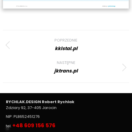
Project
POPRZEDNIE
navigation
kklstal.pl
Previous
project:
NASTĘPNE
jktrans.pl
Next
project:
RYCHLAK.DESIGN Robert Rychlak
Zdziary 92, 37-405 Jarocin
NIP: PL8652451276
+48 609 156 576
tel.