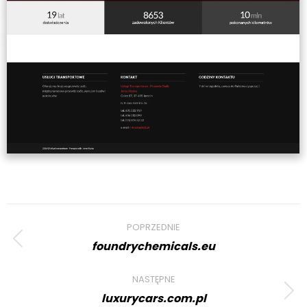
Project
POPRZEDNIE
navigation
foundrychemicals.eu
Previous
project:
NASTĘPNE
luxurycars.com.pl
Next