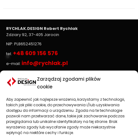
project:
RYCHLAK.DESIGN Robert Rychlak
Zdziary 92, 37-405 Jarocin
NIP: PL8652451276
+48 609 156 576
tel.
info@rychlak.pl
e-mail:
Zarządzaj zgodami plików
Strony www, sklepy internetowe
cookie
Aby zapewnić jak najlepsze wrażenia, korzystamy z technologii,
Projektowanie stron www
jest głównym profilem
takich jak pliki cookie, do przechowywania i/lub uzyskiwania
działalności firmy
RYCHLAK.DESIGN
. Tworzymy profesjonalne
dostępu do informacji o urządzeniu. Zgoda na te technologie
strony www oraz sklepy internetowe zgodnie z najnowszymi
pozwoli nam przetwarzać dane, takie jak zachowanie podczas
trendami na rynku.
przeglądania lub unikalne identyfikatory na tej stronie. Brak
wyrażenia zgody lub wycofanie zgody może niekorzystnie
Najważniejsza jest dla nas satysfakcja Klienta, dlatego każdy
wpłynąć na niektóre cechy i funkcje.
projekt traktujemy jako wspaniałe wyzwanie.