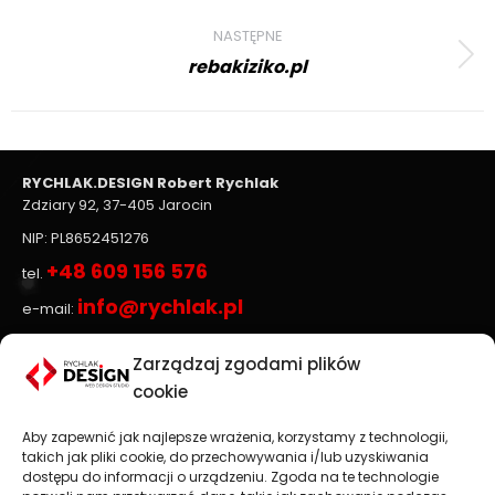
project:
NASTĘPNE
rebakiziko.pl
Next
project:
RYCHLAK.DESIGN Robert Rychlak
Zdziary 92, 37-405 Jarocin
NIP: PL8652451276
+48 609 156 576
tel.
info@rychlak.pl
e-mail:
Zarządzaj zgodami plików
Strony www, sklepy internetowe
cookie
Aby zapewnić jak najlepsze wrażenia, korzystamy z technologii,
Projektowanie stron www
jest głównym profilem
takich jak pliki cookie, do przechowywania i/lub uzyskiwania
działalności firmy
RYCHLAK.DESIGN
. Tworzymy profesjonalne
dostępu do informacji o urządzeniu. Zgoda na te technologie
strony www oraz sklepy internetowe zgodnie z najnowszymi