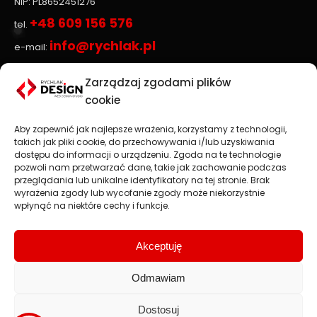
NIP: PL8652451276
+48 609 156 576
tel.
info@rychlak.pl
e-mail:
Zarządzaj zgodami plików
Strony www, sklepy internetowe
cookie
Aby zapewnić jak najlepsze wrażenia, korzystamy z technologii,
Projektowanie stron www
jest głównym profilem
takich jak pliki cookie, do przechowywania i/lub uzyskiwania
działalności firmy
RYCHLAK.DESIGN
. Tworzymy profesjonalne
dostępu do informacji o urządzeniu. Zgoda na te technologie
strony www oraz sklepy internetowe zgodnie z najnowszymi
pozwoli nam przetwarzać dane, takie jak zachowanie podczas
trendami na rynku.
przeglądania lub unikalne identyfikatory na tej stronie. Brak
wyrażenia zgody lub wycofanie zgody może niekorzystnie
Najważniejsza jest dla nas satysfakcja Klienta, dlatego każdy
wpłynąć na niektóre cechy i funkcje.
projekt traktujemy jako wspaniałe wyzwanie.
Strony i sklepy internetowe: Stalowa Wola, Rzeszów, Przemyśl,
Jarosław, Nisko, Tarnobrzeg.
Akceptuję
Odmawiam
Dostosuj
2008 - 2026 © rychlak.design