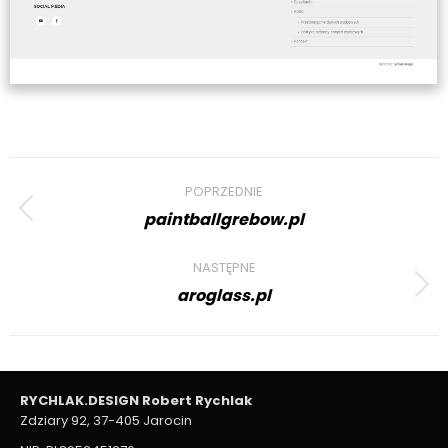
Project
POPRZEDNIE
navigation
paintballgrebow.pl
Previous
project:
NASTĘPNE
aroglass.pl
Next
project:
RYCHLAK.DESIGN Robert Rychlak
Zdziary 92, 37-405 Jarocin